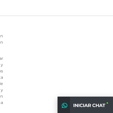
en
ón
ar
 y
os
ta
le
 y
en
ma