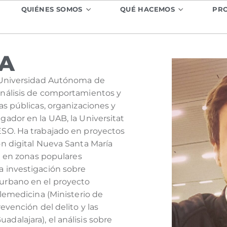
QUIÉNES SOMOS
QUÉ HACEMOS
PR
A
a Universidad Autónoma de
análisis de comportamientos y
as públicas, organizaciones y
gador en la UAB, la Universitat
ESO. Ha trabajado en proyectos
ón digital Nueva Santa María
.0 en zonas populares
a investigación sobre
 urbano en el proyecto
elemedicina (Ministerio de
revención del delito y las
dalajara), el análisis sobre