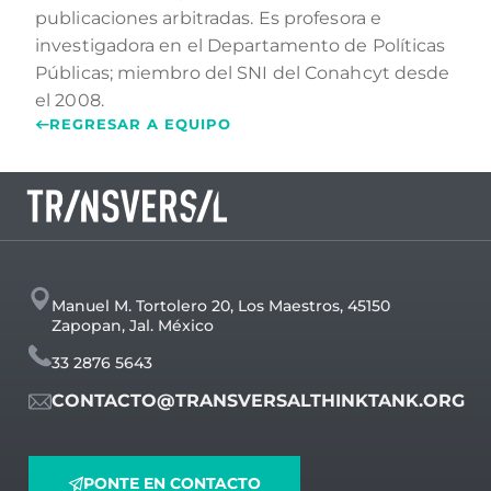
publicaciones arbitradas. Es profesora e
investigadora en el Departamento de Políticas
Públicas; miembro del SNI del Conahcyt desde
el 2008.
REGRESAR A EQUIPO
Manuel M. Tortolero 20, Los Maestros, 45150
Zapopan, Jal. México
33 2876 5643
CONTACTO@TRANSVERSALTHINKTANK.ORG
PONTE EN CONTACTO