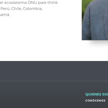
el ecosistema ONU para think
 Perú, Chile, Colombia,
namá.
QUIENES S
CONÓCENOS